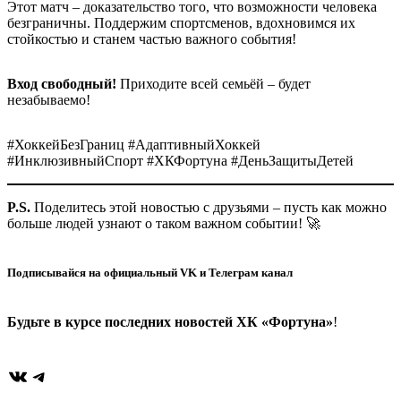
Этот матч – доказательство того, что возможности человека
безграничны. Поддержим спортсменов, вдохновимся их
стойкостью и станем частью важного события!
Вход свободный!
Приходите всей семьёй – будет
незабываемо!
#ХоккейБезГраниц #АдаптивныйХоккей
#ИнклюзивныйСпорт #ХКФортуна #ДеньЗащитыДетей
P.S.
Поделитесь этой новостью с друзьями – пусть как можно
больше людей узнают о таком важном событии! 🚀
Подписывайся на официальный VK и Телеграм канал
Будьте в курсе последних новостей ХК «Фортуна»
!
ВКонтакте
Telegram